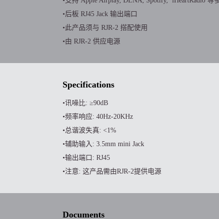
•支持 Apple Airplay, DLNA, Spotify, iHeartRad
•后板 RJ45 Jack 输出端口
•此产品须与 RJR-2 搭配使用
•由 RJR-2 供应电源
Specifications
•讯噪比: ≥90dB
•频率响应: 40Hz-20KHz
•总谐波失真: <1%
•辅助输入: 3.5mm mini Jack
•输出端口: RJ45
•注意: 这产品需由RJR-2提供电源
Documents