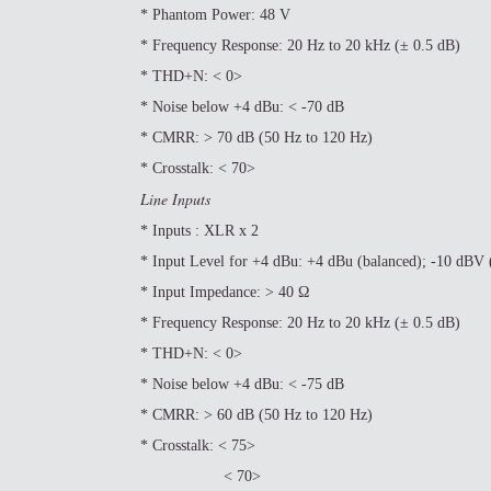
* Phantom Power: 48 V
* Frequency Response: 20 Hz to 20 kHz (± 0.5 dB)
* THD+N: < 0>
* Noise below +4 dBu: < -70 dB
* CMRR: > 70 dB (50 Hz to 120 Hz)
* Crosstalk: < 70>
Line Inputs
* Inputs : XLR x 2
* Input Level for +4 dBu: +4 dBu (balanced); -10 dBV
* Input Impedance: > 40 Ω
* Frequency Response: 20 Hz to 20 kHz (± 0.5 dB)
* THD+N: < 0>
* Noise below +4 dBu: < -75 dB
* CMRR: > 60 dB (50 Hz to 120 Hz)
* Crosstalk: < 75>
< 70>