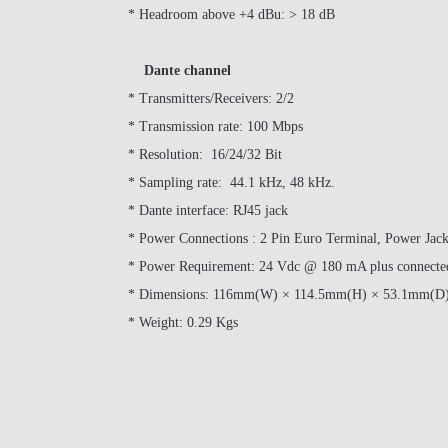
* Headroom above +4 dBu: > 18 dB
Dante channel
* Transmitters/Receivers: 2/2
* Transmission rate: 100 Mbps
* Resolution: 16/24/32 Bit
* Sampling rate: 44.1 kHz, 48 kHz.
* Dante interface: RJ45 jack
* Power Connections : 2 Pin Euro Terminal, Power Jac
* Power Requirement: 24 Vdc @ 180 mA plus connecte
* Dimensions: 116mm(W) × 114.5mm(H) × 53.1mm(D
* Weight: 0.29 Kgs