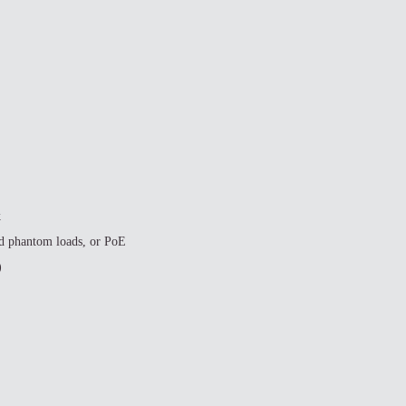
k
d phantom loads, or PoE
)