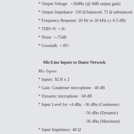
* Output Voltage: +20dBu (@ 0dB output gain)
* Output Impedance: 150 Ω balanced; 75 Ω unbalanced
* Frequency Response: 20 Hz to 20 kHz (± 0.5 dB)
* THD+N: < 0>
* Noise: <-75dB
* Crosstalk: < 85>
Mic/Line Inputs to Dante Network
Mic Inputs
* Inputs: XLR x 2
* Gain: Condenser microphone : 40 dB
* Dynamic microphone : 60 dB
* Input Level for +4 dBu: -36 dBu (Condenser)
-56 dBu (Dynamic)
-36 dBu (Maximum)
* Input Impedance: 40 Ω