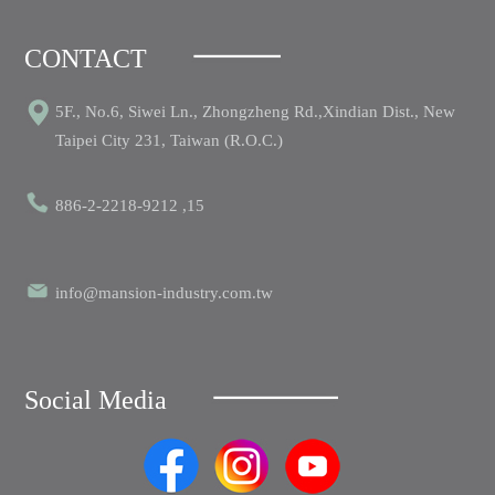
CONTACT
5F., No.6, Siwei Ln., Zhongzheng Rd.,Xindian Dist., New
Taipei City 231, Taiwan (R.O.C.)
886-2-2218-9212 ,15
info@mansion-industry.com.tw
Social Media